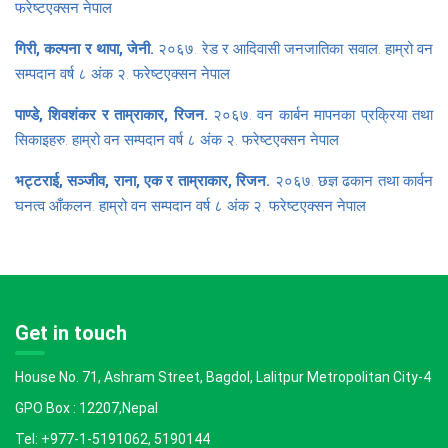
फरेष्टएक्सन नेपाल
गिरी, कल्पना र थापा, जेनी.
२०६७. रेड र आदिवासी जनजातिका सवाल. हाम्रो वन
सम्पदान वर्ष ८ अंक २. फरेष्टएक्सन नेपाल
पाण्डे, शिवशंकर र ताम्राकार, रिजन.
२०६७. वन कार्बन मापनका प्रक्रिया तथा
सिकाइहरु. हाम्रो वन सम्पदान वर्ष ८ अंक २. फरेष्टएक्सन नेपाल
भट्टराई, सञ्जीव, राना, एक र ताम्राकार, रिजन.
२०६७. छज्ञ ढकान तथा कार्वन
घनत्व आँकलन. हाम्रो वन सम्पदान वर्ष ८ अंक २. फरेष्टएक्सन नेपाल
Get in touch
House No. 71, Ashram Street, Bagdol, Lalitpur Metropolitan City-4
GPO Box : 12207,Nepal
Tel: +977-1-5191062, 5190144