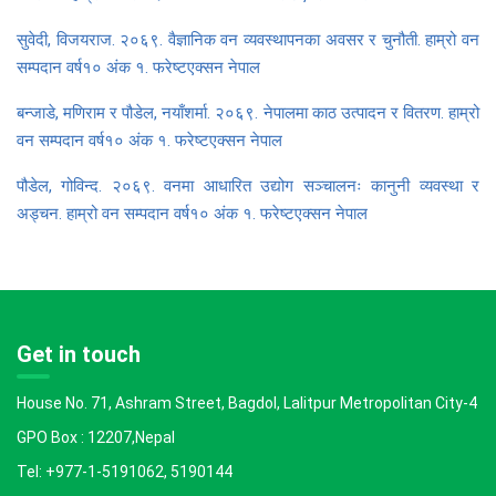
सुवेदी, विजयराज. २०६९. वैज्ञानिक वन व्यवस्थापनका अवसर र चुनौती. हाम्रो वन
सम्पदान वर्ष१० अंक १. फरेष्टएक्सन नेपाल
बन्जाडे, मणिराम र पौडेल, नयाँशर्मा. २०६९. नेपालमा काठ उत्पादन र वितरण. हाम्रो
वन सम्पदान वर्ष१० अंक १. फरेष्टएक्सन नेपाल
पौडेल, गोविन्द. २०६९. वनमा आधारित उद्योग सञ्चालनः कानुनी व्यवस्था र
अड्चन. हाम्रो वन सम्पदान वर्ष१० अंक १. फरेष्टएक्सन नेपाल
Get in touch
House No. 71, Ashram Street, Bagdol, Lalitpur Metropolitan City-4
GPO Box : 12207,Nepal
Tel: +977-1-5191062, 5190144